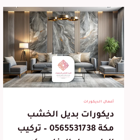
أعمال الديكورات
ديكورات بديل الخشب
مكة 0565531738 – تركيب