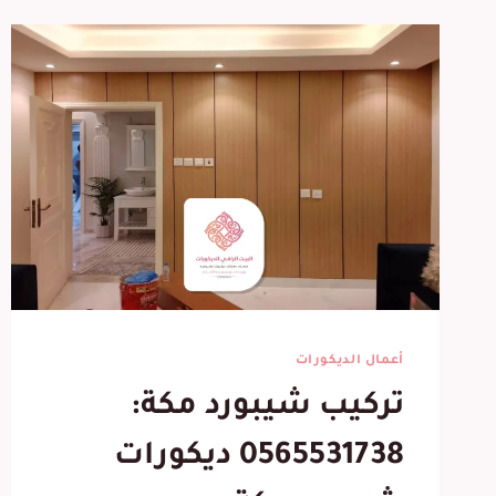
أعمال الديكورات
تركيب شيبورد مكة:
0565531738 ديكورات