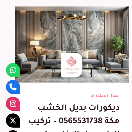
أعمال الديكورات
ديكورات بديل الخشب
مكة 0565531738 – تركيب