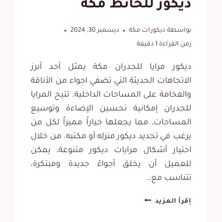
ديكور للحائط مكة
بواسطة
ديكورات مكة
ديسمبر 30, 2024
زمن القراءة
1
دقيقة
ديكور مرايا للجدران مكة يمثل أحد أبرز
الاتجاهات الحديثة التي تضفي اجواء من الأناقة
والفخامة على المساحات الداخلية. تتيح المرايا
للجدران إمكانية تحسين الإضاءة وتوسيع
المساحات، مما يجعلها خياراً مميزاً لكل من
يرغب في تجديد ديكور منزله أو مكتبه. من خلال
اختيار أشكال مرايات ديكور متنوعة، يمكن
للعميل أن يخلق أجواءً جديدة ومبتكرة،
تتناسب مع…
ديكور
إقرأ المزيد
مرايا