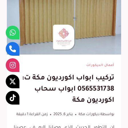
أعمال الديكورات
تركيب ابواب اكورديون مكة ت:
0565531738 ابواب سحاب
اكورديون مكة
بواسطة
ديكورات مكة
يناير 6, 2025
زمن القراءة
1
دقيقة
إن التطور الحديث الذي وصلنا اليه في عصرنا