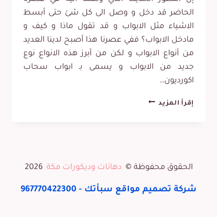
الحاضر قد دخل و وصل الى كل شئ حتى أبسط
الاشياء مثل الابواب و قد تقول ماذا و كيف و
مادخل الابواب؟ ففي عصرنا هذا أصبح لدينا العديد
من أنواع الابواب و لكن من أبرز هذه الانواع نوع
جديد من الابواب و يسمى بـ ابواب سحاب
اكورديون…
تركيب
إقرأ المزيد
ابواب
اكورديون
مكة
ت:
الحقوق محفوظة ©
دهانات وديكورات مكة
2026
0565531738
ابواب
شركة تصميم مواقع
سبأتك -
967770422300
سحاب
اكورديون