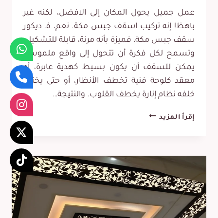
عمل جميل يحول المكان إلى الافضل، لكنه غير
باهظ! إنه تركيب اسقف جبس مكة. نعم، فـ ديكور
سقف جبس مكة، فميزة بأنه مرنة، قابلة للتشكيل،
وتسمح لكل فكرة أن تتحول إلى واقع ملموس.
يمكن للسقف أن يكون بسيط كهدية عابرة، أو
معقد كلوحة فنية تخطف الأنظار، أو حتى يختبئ
خلفه نظام إنارة يخطف القلوب. والنتيجة…
تركيب
إقرأ المزيد
اسقف
جبس
مكة
ت:
0565531738
–
نقشات