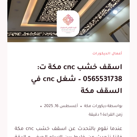
جبس
اسقف
بمكة
أعمال الديكورات
اسقف خشب cnc مكة ت:
0565531738 – شغل cnc في
السقف مكة
بواسطة
ديكورات مكة
أغسطس 16, 2025
زمن القراءة
1
دقيقة
عندما نقوم بالتحدث عن اسقف خشب cnc مكة