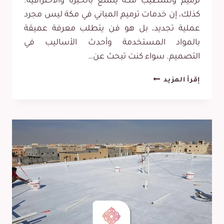
ترميم وتشطيب مكة يتمتع بالخبرة والاحترافية.
كذلك، إن خدمات ترميم المباني في مكة ليس مجرد
عملية تجديد، بل هو فن يتطلب معرفة عميقة
بالمواد المستخدمة وأحدث الأساليب في
التصميم. سواء كنت تبحث عن…
مقاول
إقرأ المزيد
ترميم
وتشطيب
مكة
ت:
0565531738
خدمات
ترميمات
عامة
مكة