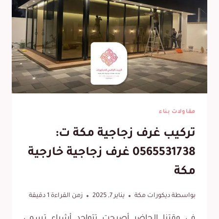
مقاولات بناء
تركيب غرف زجاجية مكة ت:
0565531738 غرف زجاجية خارجية
مكة
بواسطة
ديكورات مكة
يناير 7, 2025
زمن القراءة
1
دقيقة
في وقتنا الحاضر أصبحت تتواجد أشياء تسمى