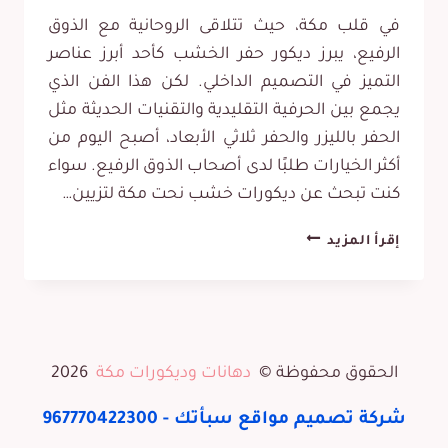
في قلب مكة، حيث تتلاقى الروحانية مع الذوق
الرفيع، يبرز ديكور حفر الخشب كأحد أبرز عناصر
التميز في التصميم الداخلي. لكن هذا الفن الذي
يجمع بين الحرفية التقليدية والتقنيات الحديثة مثل
الحفر بالليزر والحفر ثلاثي الأبعاد، أصبح اليوم من
أكثر الخيارات طلبًا لدى أصحاب الذوق الرفيع. سواء
كنت تبحث عن ديكورات خشب نحت مكة لتزيين…
ديكور
إقرأ المزيد
حفر
خشب
مكة
ت:
الحقوق محفوظة ©
دهانات وديكورات مكة
2026
0565531738
–
شركة تصميم مواقع
سبأتك -
967770422300
تركيب